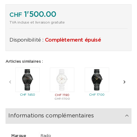
1'500.00
CHF
TVA incluse et livraison gratuite
Disponibilité :
Complètement épuisé
Articles similaires :
CHF
1'450
CHF
1'700
CHF
1'7
CHF
1'190
CHF
1'700
Informations complémentaires
Marque
Rado