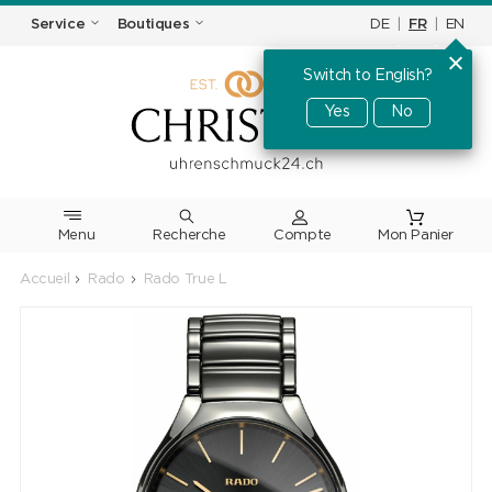
DE
|
FR
|
EN
Service
Boutiques
Switch to English?
Yes
No
Menu
Recherche
Accueil
Rado
Rado True L