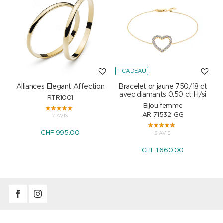
+ CADEAU
Alliances Elegant Affection
Bracelet or jaune 750/18 ct
P
avec diamants 0.50 ct H/si
RTR1001
Bijou femme
AR-71532-GG
7 AVIS
CHF 995.00
2 AVIS
CHF 1'660.00