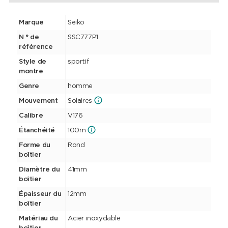
Marque
Seiko
N ° de
SSC777P1
référence
Style de
sportif
montre
Genre
homme
Mouvement
Solaires
Calibre
V176
Étanchéité
100m
Forme du
Rond
boîtier
Diamètre du
41mm
boîtier
Épaisseur du
12mm
boîtier
Matériau du
Acier inoxydable