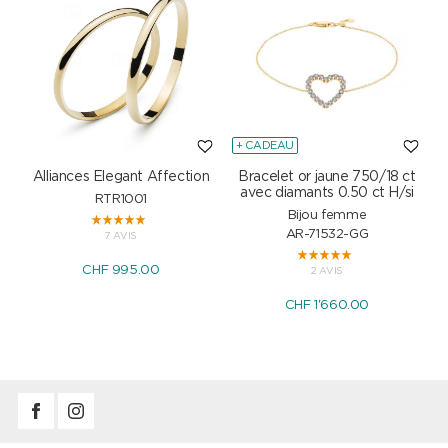
+ CADEAU
Alliances Elegant Affection
Bracelet or jaune 750/18 ct
P
avec diamants 0.50 ct H/si
RTR1001
Bijou femme
AR-71532-GG
7 AVIS
CHF 995.00
2 AVIS
CHF 1'660.00