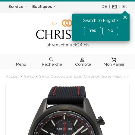
DE
|
FR
|
EN
Service
Boutiques
Switch to English?
Yes
No
Menu
Recherche
Accueil
Seiko
Seiko Conceptual Solar Chronographe Macchina S