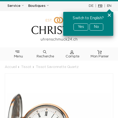
DE
|
FR
|
EN
Service
Boutiques
Switch to English?
Yes
No
Menu
Recherche
Accueil
Tissot
Tissot Savonnette Quartz