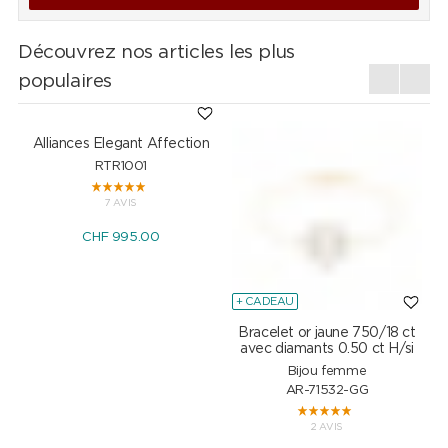
Découvrez nos articles les plus
populaires
+ CADEAU
Alliances Elegant Affection
Bracelet or jaune 750/18 ct
P
avec diamants 0.50 ct H/si
RTR1001
Bijou femme
AR-71532-GG
7 AVIS
CHF 995.00
2 AVIS